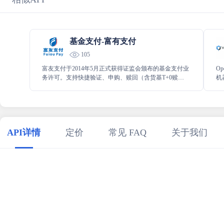
基金支付-富有支付
105
富友支付于2014年5月正式获得证监会颁布的基金支付业
O
务许可。支持快捷验证、申购、赎回（含货基T+0赎
机
回）、分红等业务
文
适
API详情
定价
常见 FAQ
关于我们