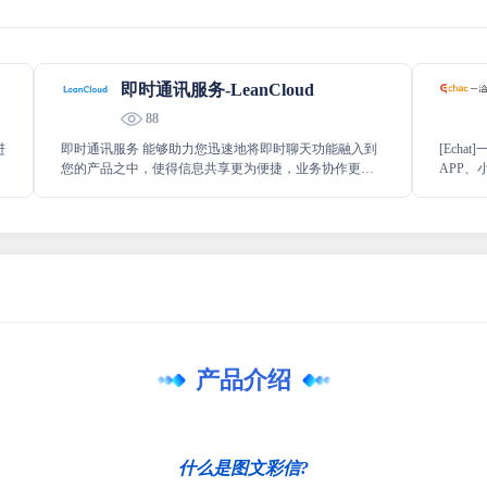
即时通讯服务-LeanCloud
88
进
即时通讯服务 能够助力您迅速地将即时聊天功能融入到
[Ech
您的产品之中，使得信息共享更为便捷，业务协作更加
APP、小
高效，用户之间的沟通也会变得格外流畅，极大地提升
件、帖
卡
产品的交互体验和实用性。
用
，
产品介绍
的
什么是图文彩信?
发