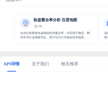
轨迹重合率分析-百度地图
86
自动分析两条轨迹相似性和重合率，可应用于物流、网
该
约车等行业绕路判定、用户出行行为相似性等场景。该
然
API支持对输入轨迹进行纠偏绑路等预处理，分析两条轨
相
迹的相似性（%）、匹配和未匹配的轨迹点、匹配轨迹的
里程、未匹配轨迹里程等。
API详情
关于我们
相关推荐