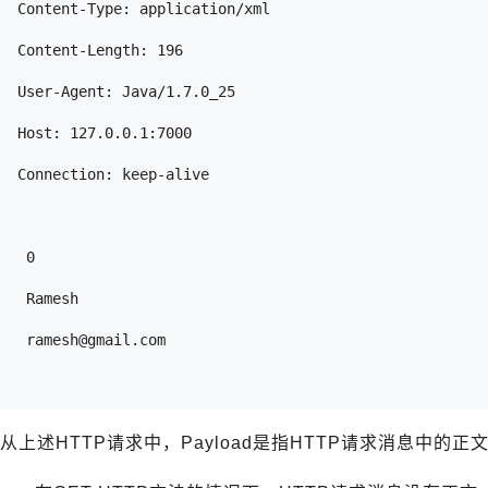
Content-Type: application/xml
Content-Length: 196
User-Agent: Java/1.7.0_25
Host: 127.0.0.1:7000
Connection: keep-alive
 0 
 Ramesh 
 ramesh@gmail.com 
从上述HTTP请求中，Payload是指HTTP请求消息中的