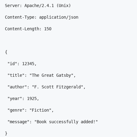
Server: Apache/2.4.1 (Unix)
Content-Type: application/json
Content-Length: 150
{
 "id": 12345,
 "title": "The Great Gatsby",
 "author": "F. Scott Fitzgerald",
 "year": 1925,
 "genre": "Fiction",
 "message": "Book successfully added!"
}