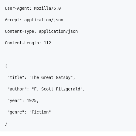
User-Agent: Mozilla/5.0
Accept: application/json
Content-Type: application/json
Content-Length: 112
{
 "title": "The Great Gatsby",
 "author": "F. Scott Fitzgerald",
 "year": 1925,
 "genre": "Fiction"
}