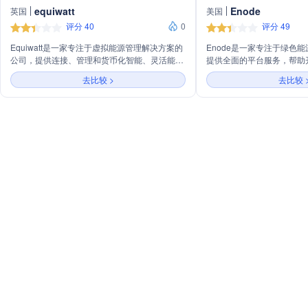
equiwatt
Enode
英国
美国
评分 40
0
评分 49
Equiwatt是一家专注于虚拟能源管理解决方案的
Enode是一家专注于绿色
公司，提供连接、管理和货币化智能、灵活能源
提供全面的平台服务，帮助
的一站式服务。公司主营业务包括需求灵活性、
管理智能能源设备。通过其AP
去比较 >
去比较 
增强产品、解锁收入和提高客户参与度，旨在通
接和控制超过1000种能源
过智能解决方案参与灵活性市场，降低运营成
车、太阳能逆变器、家庭电
本，加速脱碳，提高电网韧性，增加用户参与度
致力于通过优化能源使用，
和提高客户满意度。
推动向可持续能源系统的转型
案支持智能充电、能源管理
用场景，助力企业在能源生
位。