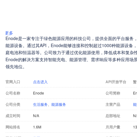
更多
Enode是一家专注于绿色能源应用的科技公司，提供全面的平台服务
能源设备。通过其API，Enode能够连接和控制超过1000种能源设
庭电池和恒温器等。公司致力于通过优化能源使用，降低成本和复杂
Enode的解决方案支持智能充电、能源管理、需求响应等多种应用场
领先地位。
官网入口
点击进入
API开放平台
暂
公司名称
Enode
公司简称
E
公司分类
生活服务
、
能源服务
主营产品
能
成立时间
N/A
总部地址
N
网站排名
1.6M
月用户量
13