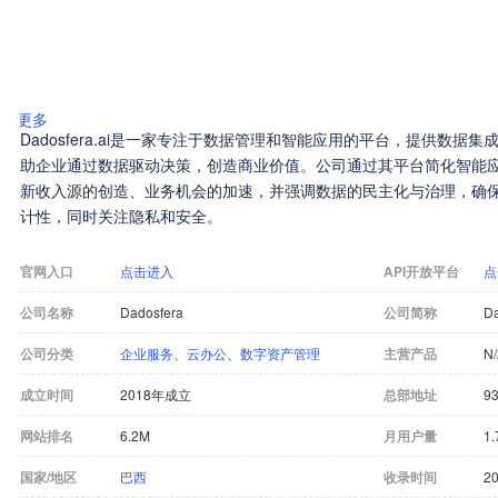
更多
Dadosfera.ai是一家专注于数据管理和智能应用的平台，提供数
助企业通过数据驱动决策，创造商业价值。公司通过其平台简化智能
新收入源的创造、业务机会的加速，并强调数据的民主化与治理，确
计性，同时关注隐私和安全。
官网入口
点击进入
API开放平台
点
公司名称
Dadosfera
公司简称
Da
公司分类
企业服务
、
云办公
、
数字资产管理
主营产品
N
成立时间
2018年成立
总部地址
93
网站排名
6.2M
月用户量
1.
国家/地区
巴西
收录时间
20