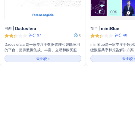
Dadosfera
mintBlue
巴西
荷兰
评分 37
0
评分 40
Dadosfera.ai是一家专注于数据管理和智能应用
mintBlue是一家专注于
的平台，提供数据集成、丰富、交易和购买服
缝数据共享和报告解决方案
务，旨在帮助企业通过数据驱动决策，创造商业
和访问控制。主营业务包括
去比较 >
去比较 
价值。公司通过其平台简化智能应用的开发过
化合规性、集成数据共享信
程，支持数据的统一、新收入源的创造、业务机
准的隐私保护数据基础设施
会的加速，并强调数据的民主化与治理，确保数
据的可操作性、可访问性和可审计性，同时关注
隐私和安全。