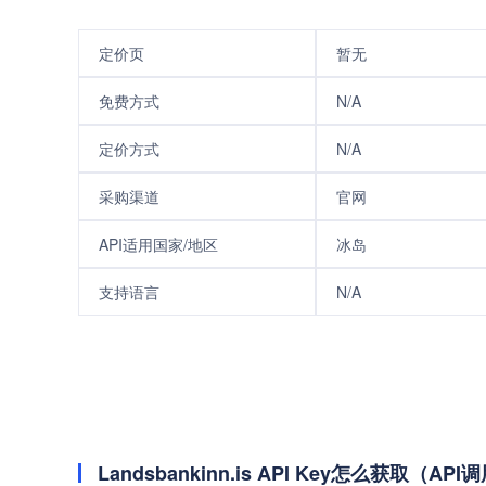
定价页
暂无
免费方式
N/A
定价方式
N/A
采购渠道
官网
API适用国家/地区
冰岛
支持语言
N/A
Landsbankinn.is API Key怎么获取（A