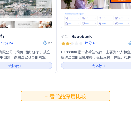
银行
Rabobank
荷兰
评分 54
67
评分 49
有限公司（简称“招商银行”）成立
Rabobank是一家荷兰银行，主要为个人和企
，是中国第一家由企业创办的商业银
提供全面的金融服务，包括支付、保险、抵
深圳。招商银行以创新和服务著
款、贷款、投资、储蓄、养老金以及在线银
去比较 >
去比较 >
项行业领先的金融产品和服务，如
务。
一网通”等。作为一家综合性商业银
提供包括个人银行、公司银行、信
财等全方位金融服务。截至2019
App用户数已突破1亿，成为国内
模的股份制商业银行。招商银行致
+ 替代品深度比较
科技推动银行业务的转型，为客户
高效的服务体验。