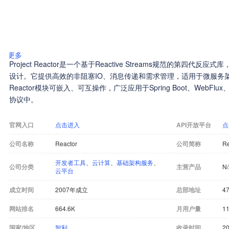
更多
Project Reactor是一个基于Reactive Streams规范的第四代
设计。它提供高效的非阻塞IO、消息传递和需求管理，适用于微服务
Reactor模块可嵌入、可互操作，广泛应用于Spring Boot、WebFlux、Clo
协议中。
官网入口
点击进入
API开放平台
点
公司名称
Reactor
公司简称
Re
开发者工具
、
云计算
、
基础架构服务
、
公司分类
主营产品
N
云平台
成立时间
2007年成立
总部地址
47
网站排名
664.6K
月用户量
11
国家/地区
智利
收录时间
20