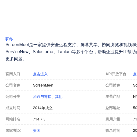
更多
ScreenMeet是一家提供安全远程支持、屏幕共享、协同浏览和视
ServiceNow、Salesforce、Tanium等多个平台，帮助企业提
更多问题。
官网入口
点击进入
API开放平台
点
公司名称
ScreenMeet
公司简称
S
公司分类
沟通与链接
、
其他
主营产品
N
成立时间
2014年成立
总部地址
50
网站排名
714.7K
月用户量
71
国家/地区
美国
收录时间
20