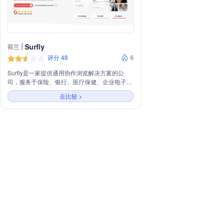
Surfly
荷兰
评分 48
6
Surfly是一家提供通用协作浏览解决方案的公
司，服务于保险、银行、医疗保健、企业电子商
务等行业的产品、销售和服务团队。它允许用户
去比较 >
无需更改网站即可实现协作浏览和网络互动，支
持第三方内容和离线文件，无需安装或扩展，可
集成到Web应用中。Surfly的API可以将任何应
用、平台或网站转变为完全协作的浏览体验，同
时保持品牌一致性。