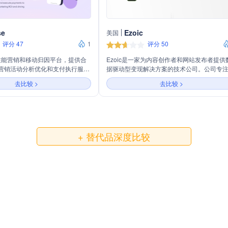
se
Ezoic
美国
评分 47
1
评分 50
一个性能营销和移动归因平台，提供合
Ezoic是一家为内容创作者和网站发布者提供
营销活动分析优化和支付执行服
据驱动型变现解决方案的技术公司。公司专
化营销投资回报率并推动可衡量的
利用直接受众数据、自动化收入优化，并接
去比较 >
去比较 >
特的品牌广告活动，以提升网站的广告收入
户体验。Ezoic通过连接用户列表、注册用户
电子邮件等多种方式，帮助网站实现个性化
告投放和数据变现，同时保护用户隐私。
+ 替代品深度比较