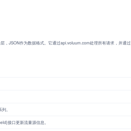
为传输层，JSON作为数据格式。它通过api.voluum.com处理所有请求，并通
。
告系列。
icSourceId}接口更新流量源信息。