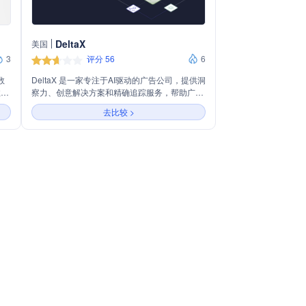
DeltaX
美国
3
评分 56
6
数
DeltaX 是一家专注于AI驱动的广告公司，提供洞
注于
察力、创意解决方案和精确追踪服务，帮助广告
入独
商提升竞争力。公司主营业务包括实时仪表板、
去比较 >
和用
成本控制、KPI监控、个性化创意和多触点用户
、
旅程追踪，服务对象涵盖广告代理、多地点品牌
的广
和B2B企业。