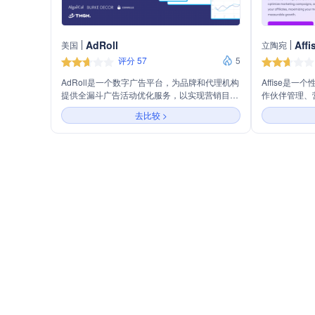
AdRoll
Affi
美国
立陶宛
评分 57
5
AdRoll是一个数字广告平台，为品牌和代理机构
Affise是
提供全漏斗广告活动优化服务，以实现营销目
作伙伴管理、
标。平台支持多种广告渠道，包括展示广告、视
务，旨在最大
去比较 >
频广告、原生广告、联网电视广告和社交广告，
增长。
并提供再营销、品牌意识提升、受众与联系人定
位、营销自动化以及分析与归因等功能。AdRoll
还提供行业解决方案，包括电商、金融、非营利
组织和酒店业，并为代理机构提供专业服务。