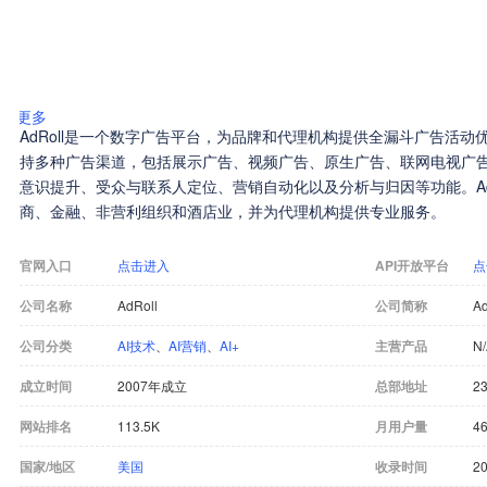
更多
AdRoll是一个数字广告平台，为品牌和代理机构提供全漏斗广告活
持多种广告渠道，包括展示广告、视频广告、原生广告、联网电视广
意识提升、受众与联系人定位、营销自动化以及分析与归因等功能。Ad
商、金融、非营利组织和酒店业，并为代理机构提供专业服务。
官网入口
点击进入
API开放平台
点
公司名称
AdRoll
公司简称
Ad
公司分类
AI技术
、
AI营销
、
AI+
主营产品
N
成立时间
2007年成立
总部地址
23
网站排名
113.5K
月用户量
46
国家/地区
美国
收录时间
20