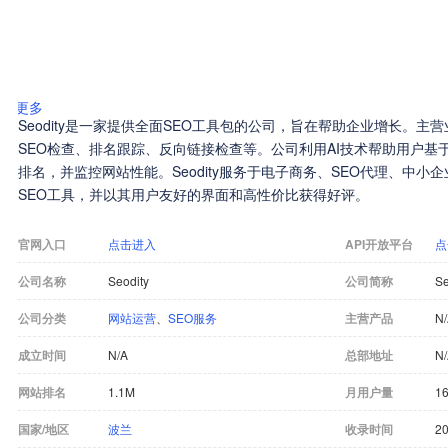
更多
Seodity是一家提供全面SEO工具包的公司，旨在帮助企业增长。
SEO检查、排名跟踪、反向链接检查等。公司利用AI技术帮助用户基于
排名，并监控网站性能。Seodity服务于电子商务、SEO代理、中小
SEO工具，并以其用户友好的界面和高性价比获得好评。
官网入口
点击进入
API开放平台
点
公司名称
Seodity
公司简称
Se
公司分类
网站运营
、
SEO服务
主营产品
N
成立时间
N/A
总部地址
N
网站排名
1.1M
月用户量
16
国家/地区
波兰
收录时间
20