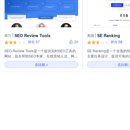
SEO Review Tools
SE Ranking
荷兰
美国
评分 57
20
评分 58
SEO Review Tools是一个提供实时SEO工具的
SE Ranking是一个全面
网站，旨在帮助SEO专家、在线营销人员、网站
主要任务设计，提供可靠的
管理员、文案和博主优化内容并提高在搜索引擎
验和创新技术。主要业务包
去比较 >
去比较 
中的可见度。该平台提供66种免费SEO工具，包
营销、SEO工具（如排名跟
括关键词研究、排名检查、反向链接检查、域名
器、网站审计等），并为代
权威检查、AI内容写作助手等。此外，还提供
的服务，如SEO报告生成器
SEO学院、优惠、活动信息和联系方式。SEO
Review Tools与行业领先品牌如MOZ、
SEMrush和Ahrefs合作，提供高质量的SEO服
务。