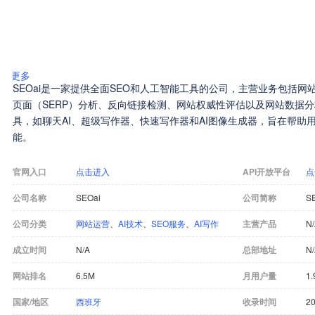
更多
SEOai是一家提供全面SEO和人工智能工具的公司，主营业务包括
页面（SERP）分析、反向链接检测、网站权威性评估以及网站数据分
具，如聊天AI、超级写作器、快速写作器和AI图像生成器，旨在帮助
能。
官网入口
点击进入
API开放平台
点
公司名称
SEOai
公司简称
S
公司分类
网站运营
、
AI技术
、
SEO服务
、
AI写作
主营产品
N
成立时间
N/A
总部地址
N
网站排名
6.5M
月用户量
1.
国家/地区
西班牙
收录时间
20