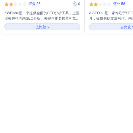
评分 36
0
评分 58
KWRank是一个提供全面的SEO分析工具，主要
AISEO.ai 是一家专注于
业务包括网站SEO分析、关键词排名检查和竞争
具，提供包括文章写作、内
对手分析。它能够自动检测网站在不同国家、城
升、AI检测绕过等在内的
去比较 >
去比较 
市和设备上的关键词排名，并提供每日更新的关
户快速生成高质量、搜索引
键词排名数据。此外，KWRank还提供关键词难
度分析、点击量估计和关键词建议工具，帮助用
户优化网站SEO并提高搜索排名。