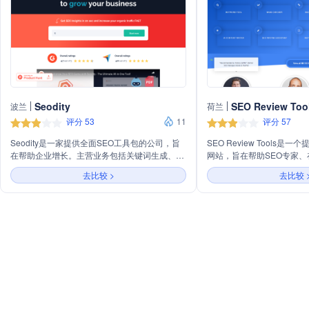
Seodity
SEO Review Too
波兰
荷兰
评分 53
11
评分 57
Seodity是一家提供全面SEO工具包的公司，旨
SEO Review Tools是
在帮助企业增长。主营业务包括关键词生成、内
网站，旨在帮助SEO专家
容探索、SEO检查、排名跟踪、反向链接检查
管理员、文案和博主优化内
去比较 >
去比较 
等。公司利用AI技术帮助用户基于E-A-T指南创
中的可见度。该平台提供66
建内容，优化搜索引擎排名，并监控网站性能。
括关键词研究、排名检查、
Seodity服务于电子商务、SEO代理、中小企
权威检查、AI内容写作助手
业、初创企业和SaaS，提供免费SEO工具，并
SEO学院、优惠、活动信息
以其用户友好的界面和高性价比获得好评。
Review Tools与行业领先
SEMrush和Ahrefs合作
务。