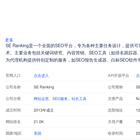
更多
SE Ranking是一个全面的SEO平台，专为各种主要任务设计，提
术。主要业务包括关键词研究、内容营销、SEO工具（如排名跟踪器、
为代理机构提供特别定制的服务，如SEO报告生成器、白标SEO软件
官网入口
点击进入
API开放平台
点
公司名称
SE Ranking
公司简称
SE
公司分类
网站运营
、
SEO服务
、
站长工具
主营产品
N
成立时间
2013年成立
总部地址
12
网站排名
21.0K
月用户量
75
国家/地区
美国
收录时间
20