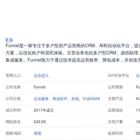
更多
Funnel是一家专注于多户型房产运营商的CRM、AI和自动化平台，
方案，以优化租户和居民体验。主营业务包括多户型CRM、虚拟助理、
集成服务。Funnel致力于通过技术提高运营效率、降低成本，并创造
官网入口
点击进入
API开放平台
点
公司名称
Funnel
公司简称
Fu
公司分类
企业服务
、
商业软件
、
其他
、
行业SAAS
主营产品
N
成立时间
2011年成立
总部地址
1
网站排名
243.5K
月用户量
16
国家/地区
美国
收录时间
20