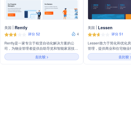
Rently
Lessen
美国
美国
评分 52
4
评分 51
Rently是一家专注于租赁自动化解决方案的公
Lessen致力于简化和优
司，为物业管理者提供自助导览和智能家居技
管理，提供商业和住宅物业
术，以提高租赁速度、保障社区安全、简化运营
维修、资本项目、翻新和准
去比较 >
去比较 
并增加净营业收入。公司业务涵盖智能管理能源
专业人才和全国合格供应商网
使用、预防损害、监控活动和控制访问，同时提
客户快速将资产推向市场，
供一站式平台，实现租赁自动化、空置广告和线
善物业居住者的体验。
索管理，帮助物业管理者提高效率，同时为租户
提供安全的自助导览服务。