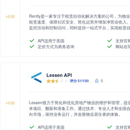
Rently是一家专注于租赁自动化解决方案的公司，为
+
比较
租赁速度、保障社区安全、简化运营并增加净营业收入
监控活动和控制访问，同时提供一站式平台，实现租赁
提高效率，同时为租户提供安全的自助导览服务。
API适用于美国
支持官
定价方式为商务咨询
网站在S
Lessen API
评分 51/100
5
Lessen致力于简化和优化房地产物业的维护和管理，
+
比较
本项目、翻新和准备工作。通过技术、专业人才和全国合格
向市场，保持业务运行，并改善物业居住者的体验。
API适用于美国
支持官