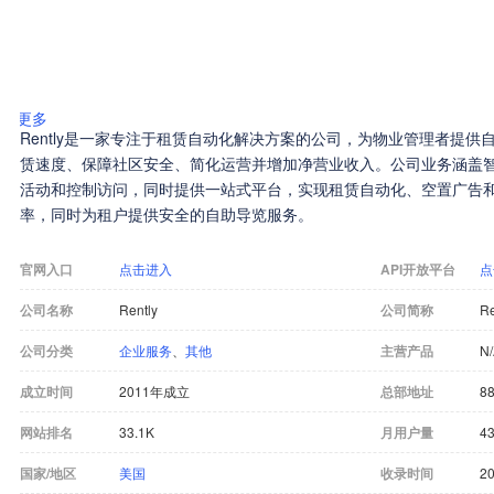
更多
Rently是一家专注于租赁自动化解决方案的公司，为物业管理者提
赁速度、保障社区安全、简化运营并增加净营业收入。公司业务涵盖
活动和控制访问，同时提供一站式平台，实现租赁自动化、空置广告
率，同时为租户提供安全的自助导览服务。
官网入口
点击进入
API开放平台
点
公司名称
Rently
公司简称
Re
公司分类
企业服务
、
其他
主营产品
N
成立时间
2011年成立
总部地址
88
网站排名
33.1K
月用户量
43
国家/地区
美国
收录时间
20