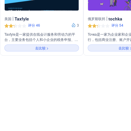
Taxfyle
tochka
美国
俄罗斯联邦
评分 46
3
评分 54
Taxfyle是一家提供在线会计服务和劳动力的平
Точка是一家为企业家和
台，主要业务包括个人和小企业的税务申报、税
行，包括商业注册、账户开
务咨询、记账服务，以及为会计事务所提供的税
有现金返还的信用卡。它旨
去比较 >
去比较 
务外包、API集成和外包记账服务。此外，
业提高盈利能力、自动化操
Taxfyle还提供合作伙伴计划，允许用户推荐客户
供个性化的业务支持。
赚取收入。