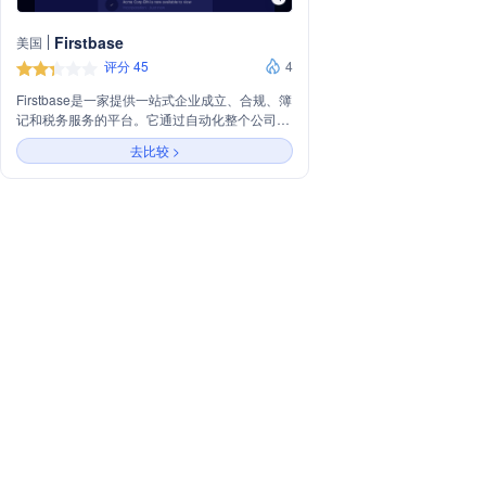
Firstbase
美国
评分 45
4
Firstbase是一家提供一站式企业成立、合规、簿
记和税务服务的平台。它通过自动化整个公司成
立流程，帮助创始人轻松成立LLC或C-Corp，并
去比较 >
提供会计、注册代理服务、高级实体美国地址和
税务申报服务。Firstbase旨在简化创业流程，让
创业者能够更高效地启动和运营业务。