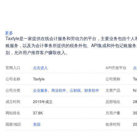
更多
Taxfyle是一家提供在线会计服务和劳动力的平台，主要业务包括个
账服务，以及为会计事务所提供的税务外包、API集成和外包记账服务。此
划，允许用户推荐客户赚取收入。
官网入口
点击进入
API开放平台
点
公司名称
Taxfyle
公司简称
Ta
公司分类
企业服务
、
商业软件
、
云财税
、
财务软件
主营产品
N
成立时间
2015年成立
总部地址
28
网站排名
37.8K
月用户量
35
国家/地区
美国
收录时间
20