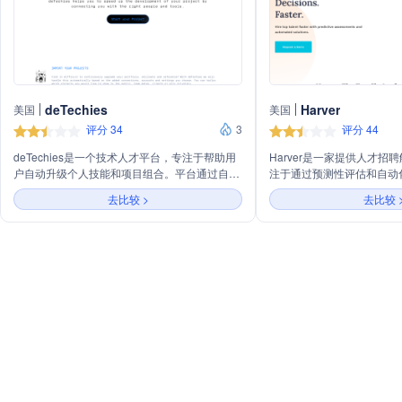
deTechies
Harver
美国
美国
评分 34
3
评分 44
deTechies是一个技术人才平台，专注于帮助用
Harver是一家提供人才招
户自动升级个人技能和项目组合。平台通过自动
注于通过预测性评估和自动
检测用户在项目中的贡献，转化为技能和知识，
快、更精准地招聘合适人才
去比较 >
去比较 
并允许团队成员验证以增加信任度。deTechies
性评估匹配、候选人体验、
还提供技术证书申请服务，帮助用户成为技术合
以及提供业务洞察。
作伙伴的专家，并加入他们的自由职业者池。此
外，平台鼓励用户建立社区，分享学习材料和课
程，以促进职业成长和技能提升。