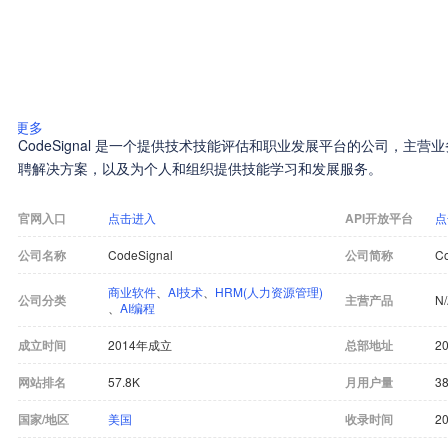
更多
CodeSignal 是一个提供技术技能评估和职业发展平台的公司，主
聘解决方案，以及为个人和组织提供技能学习和发展服务。
官网入口
点击进入
API开放平台
点
公司名称
CodeSignal
公司简称
Co
商业软件
、
AI技术
、
HRM(人力资源管理)
公司分类
主营产品
N
、
AI编程
成立时间
2014年成立
总部地址
20
网站排名
57.8K
月用户量
38
国家/地区
美国
收录时间
20