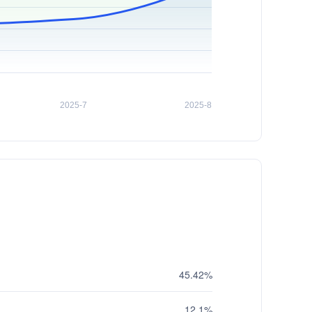
45.42%
12.1%