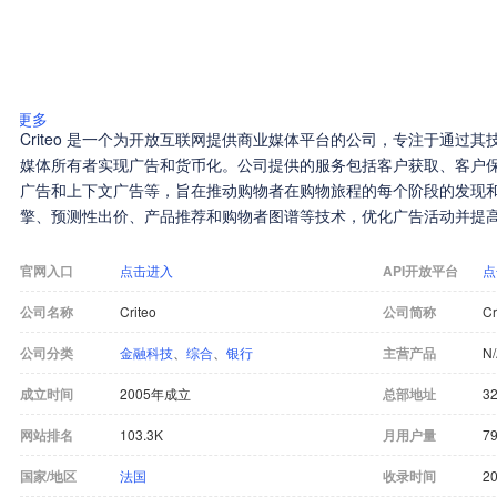
更多
Criteo 是一个为开放互联网提供商业媒体平台的公司，专注于通过
媒体所有者实现广告和货币化。公司提供的服务包括客户获取、客户
广告和上下文广告等，旨在推动购物者在购物旅程的每个阶段的发现和参与
擎、预测性出价、产品推荐和购物者图谱等技术，优化广告活动并提
官网入口
点击进入
API开放平台
点
公司名称
Criteo
公司简称
Cr
公司分类
金融科技
、
综合
、
银行
主营产品
N
成立时间
2005年成立
总部地址
32
网站排名
103.3K
月用户量
7
国家/地区
法国
收录时间
20