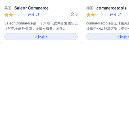
Saleor Commerce
commercetools
美国
德国
评分 51
8
评分 54
Saleor Commerce是一个为现代软件开发团队设
commercetools是全
计的电子商务引擎，提供云服务、原生
提供企业级解决方案，使企
GraphQL、无头、可组合、可扩展和开源等特
色的购物体验，具有显著的
去比较 >
去比较 
性。它支持全球运营，包括仓库、客户、结账、
和快速速度。平台支持B2B、
优惠券和促销活动，适用于B2B和D2C模式，并
商业模式，实现全渠道管理
覆盖物流、目录、权限和税务等多个方面。
同时降低总拥有成本。
Saleor Commerce还提供自定义应用、多货币、
内容翻译和渠道管理等功能，助力企业构建理想
的电子商务模式。