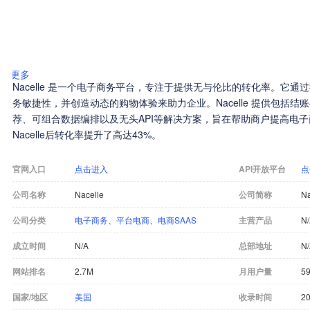
更多
Nacelle 是一个电子商务平台，专注于提供无与伦比的转化率。它
务敏捷性，并创造动态的购物体验来助力企业。Nacelle 提供包括
荐、可组合数据编排以及无头API等解决方案，旨在帮助商户提高电
Nacelle后转化率提升了高达43%。
官网入口
点击进入
API开放平台
点
公司名称
Nacelle
公司简称
Na
公司分类
电子商务
、
平台电商
、
电商SAAS
主营产品
N
成立时间
N/A
总部地址
N
网站排名
2.7M
月用户量
5
国家/地区
美国
收录时间
20