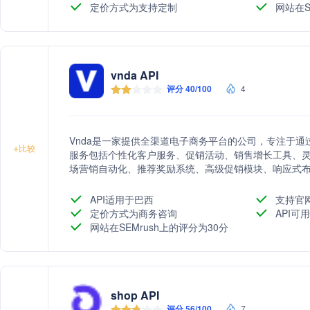
定价方式为支持定制
网站在S
vnda API
评分 40/100
4
Vnda是一家提供全渠道电子商务平台的公司，专注于
+
比较
服务包括个性化客户服务、促销活动、销售增长工具、
场营销自动化、推荐奖励系统、高级促销模块、响应式布
零售软件进行集成，提供开放API和开发者优先策略，确
API适用于巴西
支持官
定价方式为商务咨询
API可
网站在SEMrush上的评分为30分
shop API
评分 56/100
7