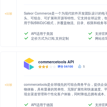
Saleor Commerce是一个为现代软件开发团队设计的
+
比较
头、可组合、可扩展和开源等特性。它支持全球运营，
用于B2B和D2C模式，并覆盖物流、目录、权限和税务等多个
用、多货币、内容翻译和渠道管理等功能，助力企业构
API适用于美国
支持官
定价方式为订阅,支持定制
网站在S
commercetools API
评分 54/100
5
commercetools是全球领先的可组合商务平台，提
+
比较
物体验，具有显著的简单性、无限扩展性和快速速度。平台
现全渠道管理和个性化客户体验，同时降低总拥有成本
API适用于德国
支持官