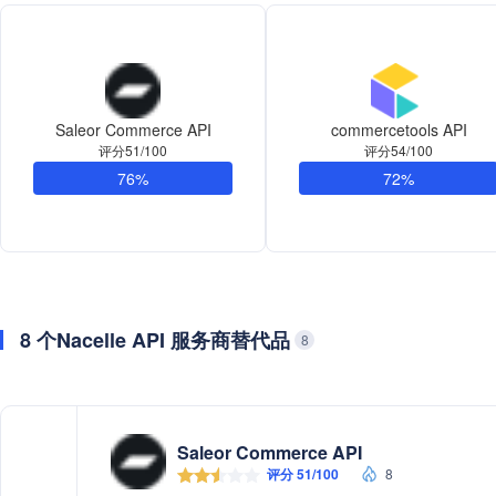
Saleor Commerce API
commercetools API
评分51/100
评分54/100
76%
72%
8 个Nacelle API 服务商替代品
8
Saleor Commerce API
评分 51/100
8