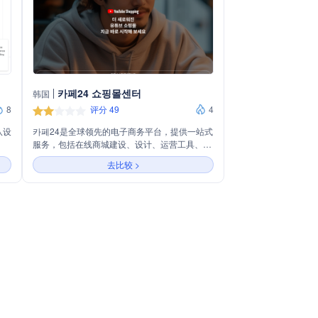
카페24 쇼핑몰센터
韩国
8
评分 49
4
队设
카페24是全球领先的电子商务平台，提供一站式
服务，包括在线商城建设、设计、运营工具、营
特
销推广等。主营业务涵盖为个人创业者、企业及
去比较 >
账、
全球销售提供定制化电商解决方案，同时支持
，并
YouTube购物等新兴销售渠道，助力商家实现业
务增长和扩展。
币、
理想