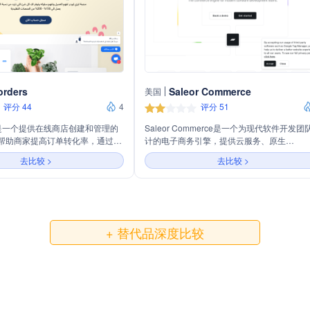
orders
Saleor Commerce
美国
评分 44
4
评分 51
ers是一个提供在线商店创建和管理的
Saleor Commerce是一个为现代软件开发团
帮助商家提高订单转化率，通过智
计的电子商务引擎，提供云服务、原生
虚假订单，并提供全面的营销支
GraphQL、无头、可组合、可扩展和开源等
去比较 >
去比较 >
一键链接多个像素到不同平台，并
性。它支持全球运营，包括仓库、客户、结
，同时允许商家添加多个店铺管理
优惠券和促销活动，适用于B2B和D2C模式
rders提供免费创建终身在线商店的
覆盖物流、目录、权限和税务等多个方面。
，仅按订单收取佣金，适合有大量
Saleor Commerce还提供自定义应用、多货
家。
内容翻译和渠道管理等功能，助力企业构建
的电子商务模式。
+ 替代品深度比较