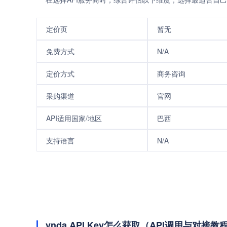
定价页
暂无
免费方式
N/A
定价方式
商务咨询
采购渠道
官网
API适用国家/地区
巴西
支持语言
N/A
vnda API Key怎么获取（API调用与对接教