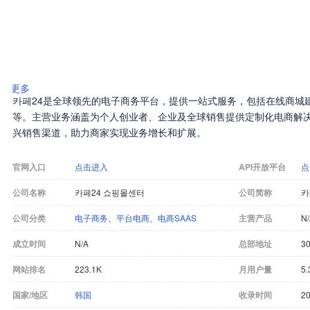
更多
카페24是全球领先的电子商务平台，提供一站式服务，包括在线商城
等。主营业务涵盖为个人创业者、企业及全球销售提供定制化电商解决方
兴销售渠道，助力商家实现业务增长和扩展。
官网入口
点击进入
API开放平台
点
公司名称
카페24 쇼핑몰센터
公司简称
카
公司分类
电子商务
、
平台电商
、
电商SAAS
主营产品
N
成立时间
N/A
总部地址
30
网站排名
223.1K
月用户量
5
国家/地区
韩国
收录时间
20