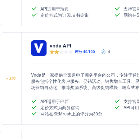
API适用于瑞典
支持官
定价方式为订阅,支持定制
网站在S
vnda API
评分 40/100
4
Vnda是一家提供全渠道电子商务平台的公司，专注于
+
比较
服务包括个性化客户服务、促销活动、销售增长工具、
场营销自动化、推荐奖励系统、高级促销模块、响应式布
零售软件进行集成，提供开放API和开发者优先策略，确
API适用于巴西
支持官
定价方式为商务咨询
API可
网站在SEMrush上的评分为30分