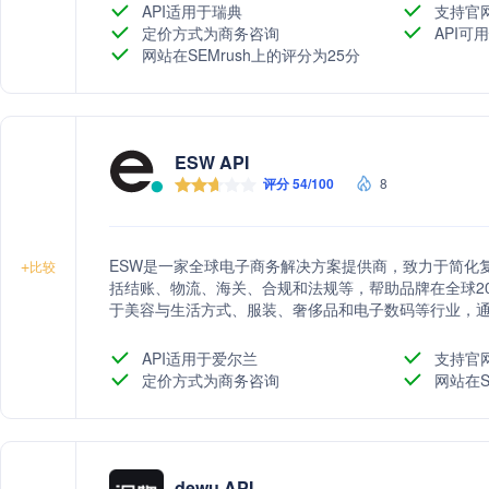
API适用于瑞典
支持官
定价方式为商务咨询
API可用
网站在SEMrush上的评分为25分
ESW API
评分 54/100
8
ESW是一家全球电子商务解决方案提供商，致力于简化
+
比较
括结账、物流、海关、合规和法规等，帮助品牌在全球20
于美容与生活方式、服装、奢侈品和电子数码等行业，
场专业知识、营销服务和不断创新的能力。
API适用于爱尔兰
支持官
定价方式为商务咨询
网站在S
dewu API