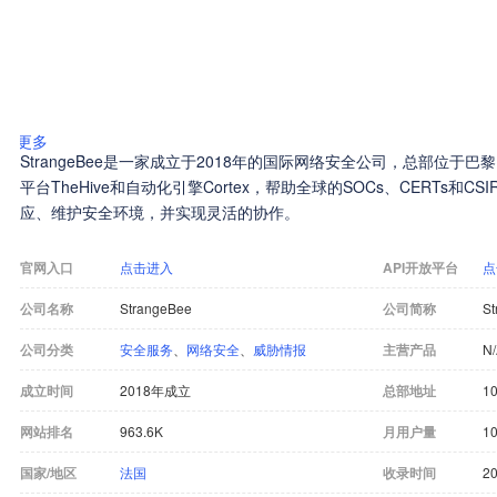
更多
StrangeBee是一家成立于2018年的国际网络安全公司，总部位
平台TheHive和自动化引擎Cortex，帮助全球的SOCs、CERTs和
应、维护安全环境，并实现灵活的协作。
官网入口
点击进入
API开放平台
点
公司名称
StrangeBee
公司简称
St
公司分类
安全服务
、
网络安全
、
威胁情报
主营产品
N
成立时间
2018年成立
总部地址
10
网站排名
963.6K
月用户量
10
国家/地区
法国
收录时间
20