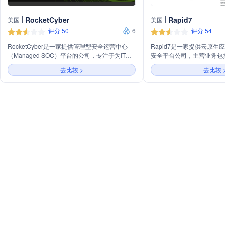
RocketCyber
Rapid7
美国
美国
评分 50
6
评分 54
RocketCyber是一家提供管理型安全运营中心
Rapid7是一家提供云原生
（Managed SOC）平台的公司，专注于为IT服
安全平台公司，主营业务包
务提供商提供先进的威胁保护服务。公司通过其
管理、检测与响应等。公司
去比较 >
去比较 
XDR平台实现多租户云架构，整合威胁情报，并
InsightCloudSec、Insight
能够轻松集成现有的安全堆栈，提供全天候的威
Command等，为客户提
胁监控和即时可见性，覆盖终端、网络和云三大
方案。
攻击支柱。