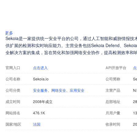
更多
Sekoia是一家提供统一安全平台的公司，通过人工智能和威胁情报技
供扩展的检测和实时响应能力。主营业务包括Sekoia Defend、Sekoia 
全解决方案的集成，旨在简化和加强网络安全协作，提高检测效率和
官网入口
点击进入
API开放平台
点
公司名称
Sekoia.io
公司简称
Se
公司分类
安全服务
、
网络安全
、
应用安全
主营产品
N
成立时间
2008年成立
总部地址
28
网站排名
476.1K
月用户量
13
国家/地区
法国
收录时间
20