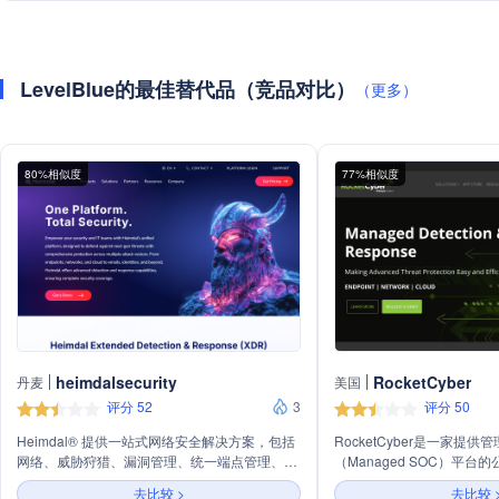
LevelBlue的最佳替代品（竞品对比）
（更多）
80%相似度
77%相似度
heimdalsecurity
RocketCyber
丹麦
美国
评分 52
3
评分 50
Heimdal® 提供一站式网络安全解决方案，包括
RocketCyber是一家提
网络、威胁狩猎、漏洞管理、统一端点管理、特
（Managed SOC）平台
权访问管理、电子邮件和协作安全、端点安全
务提供商提供先进的威胁保
去比较 >
去比较 