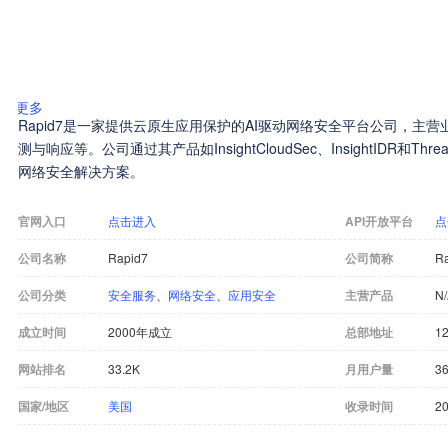
更多
Rapid7是一家提供云原生应用保护的AI驱动网络安全平台公司，主
测与响应等。公司通过其产品如InsightCloudSec、InsightIDR和Th
网络安全解决方案。
官网入口
点击进入
API开放平台
点
公司名称
Rapid7
公司简称
R
公司分类
安全服务
、
网络安全
、
应用安全
主营产品
N
成立时间
2000年成立
总部地址
12
网站排名
33.2K
月用户量
36
国家/地区
美国
收录时间
20