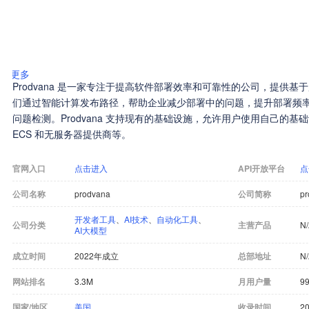
更多
Prodvana 是一家专注于提高软件部署效率和可靠性的公司，提供
们通过智能计算发布路径，帮助企业减少部署中的问题，提升部署频率
问题检测。Prodvana 支持现有的基础设施，允许用户使用自己的基础设施
ECS 和无服务器提供商等。
官网入口
点击进入
API开放平台
点
公司名称
prodvana
公司简称
pr
开发者工具
、
AI技术
、
自动化工具
、
公司分类
主营产品
N
AI大模型
成立时间
2022年成立
总部地址
N
网站排名
3.3M
月用户量
9
国家/地区
美国
收录时间
20