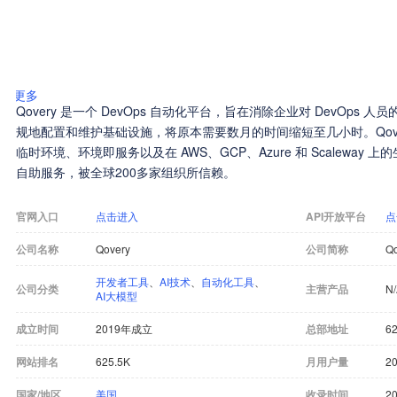
更多
Qovery 是一个 DevOps 自动化平台，旨在消除企业对 DevOps
规地配置和维护基础设施，将原本需要数月的时间缩短至几小时。Qovery 提
临时环境、环境即服务以及在 AWS、GCP、Azure 和 Scalewa
自助服务，被全球200多家组织所信赖。
官网入口
点击进入
API开放平台
点
公司名称
Qovery
公司简称
Qo
开发者工具
、
AI技术
、
自动化工具
、
公司分类
主营产品
N
AI大模型
成立时间
2019年成立
总部地址
62
网站排名
625.5K
月用户量
20
国家/地区
美国
收录时间
20