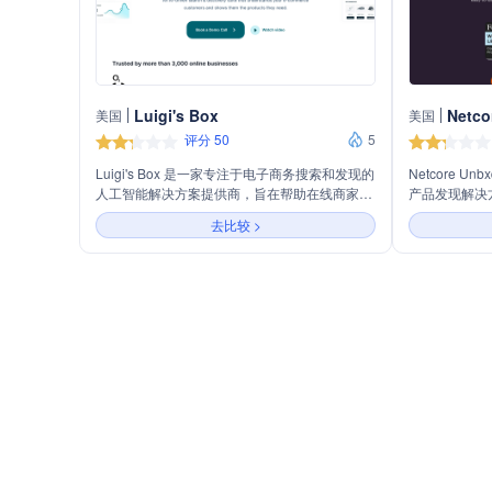
Luigi's Box
Netco
美国
美国
评分 50
5
Luigi's Box 是一家专注于电子商务搜索和发现的
Netcore 
人工智能解决方案提供商，旨在帮助在线商家提
产品发现解决
升客户体验和销售业绩。公司提供快速、易于实
程、实时推荐
去比较 >
施且低维护的搜索和推荐系统，支持24/7专家服
务性能。公司
务，并与任何技术栈无缝集成。
览、个性化推
的产品信息管