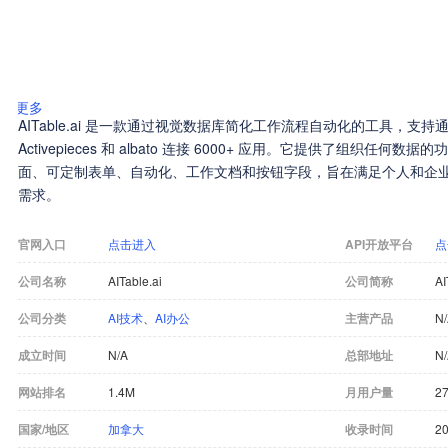
更多
AITable.ai 是一款通过视觉数据库简化工作流程自动化的工具，支持通过 Z
Activepieces 和 albato 连接 6000+ 应用。它提供了组织任
面、可定制表单、自动化、工作文档和按钮字段，旨在满足个人和企业
需求。
官网入口
点击进入
API开放平台
点
公司名称
AITable.ai
公司简称
AI
公司分类
AI技术
、
AI办公
主营产品
N
成立时间
N/A
总部地址
N
网站排名
1.4M
月用户量
27
国家/地区
加拿大
收录时间
20