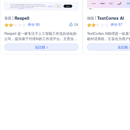
Respell
TextCortex AI
美国
德国
评分 50
24
评分 57
Respell 是一家专注于人工智能工作流自动化的
TextCortex AI助理是
公司，提供基于代理AI的工作流平台。主营业务
能对话系统，它旨在为用户
包括利用先进的AI模型，如OpenAI、
互体验。TextCortex A
去比较 >
去比较 
Anthropic、Cohere等，帮助企业构建和运行自
面的功能，旨在成为用户身
动化工作流，从而提高效率和准确性。公司提供
户提供更加便捷、智能的服
的产品能够与Gmail、Notion、Slack、
Airtable、Salesforce等流行平台集成，支持数
据管理、客户支持、市场营销等多种业务场景。