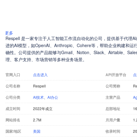
更多
Respell 是一家专注于人工智能工作流自动化的公司，提供基于代理
进的AI模型，如OpenAI、Anthropic、Cohere等，帮助企业构
确性。公司提供的产品能够与Gmail、Notion、Slack、Airtable、S
理、客户支持、市场营销等多种业务场景。
官网入口
点击进入
API开放平台
点
公司名称
Respell
公司简称
Re
公司分类
AI技术
、
AI办公
主营产品
A
成立时间
2022年成立
总部地址
16
网站排名
2.7M
月用户量
1.
国家/地区
美国
收录时间
20