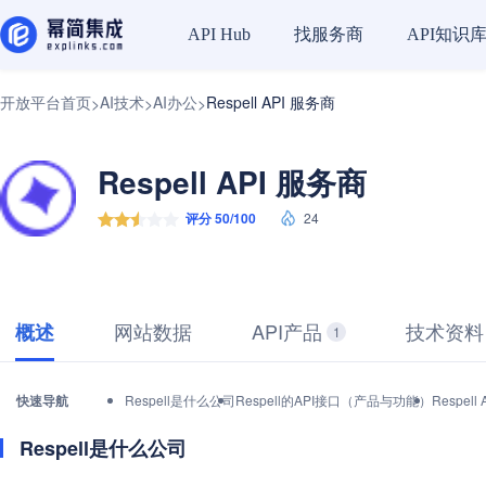
找服务商
API知识
API Hub
开放平台首页
AI技术
AI办公
Respell API 服务商
>
>
>
Respell API 服务商
评分 50/100
24
网站数据
API产品
技术资料
概述
1
快速导航
Respell是什么公司
Respell的API接口（产品与功能）
Respe
Respell是什么公司