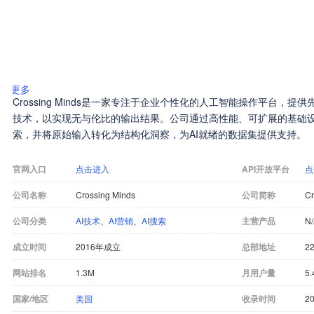
更多
Crossing Minds是一家专注于企业个性化的人工智能操作平台，
技术，以实现无与伦比的输出结果。公司通过高性能、可扩展的基础
索，并将原始输入转化为结构化洞察，为AI就绪的数据集提供支持。
官网入口
点击进入
API开放平台
点
公司名称
Crossing Minds
公司简称
Cr
公司分类
AI技术
、
AI营销
、
AI搜索
主营产品
N
成立时间
2016年成立
总部地址
22
网站排名
1.3M
月用户量
5.
国家/地区
美国
收录时间
20