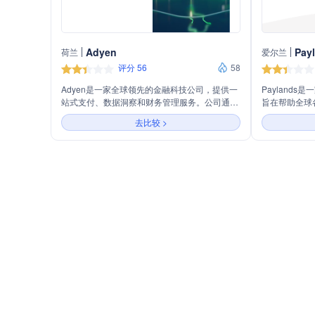
Adyen
Pay
荷兰
爱尔兰
评分 56
58
Adyen是一家全球领先的金融科技公司，提供一
Payland
站式支付、数据洞察和财务管理服务。公司通过
旨在帮助全球
整合线上和线下支付数据，帮助企业在全球范围
公司主营业务
去比较 >
内拓展业务，优化消费者体验，并实现业务增
店、餐厅、市
长。Adyen的技术平台支持多种支付方式，具备
的支付服务。P
强大的风控管理能力，能够保护企业免受欺诈侵
供插件以方便
害。同时，Adyen还提供定制化的行业解决方
年以来，Pay
案，满足不同业务模式的需求。
易，涉及超过
和地区。