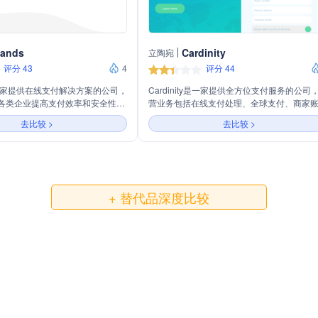
lands
Cardinity
立陶宛
评分 43
4
评分 44
s是一家提供在线支付解决方案的公司，
Cardinity是一家提供全方位支付服务的公司
各类企业提高支付效率和安全性。
营业务包括在线支付处理、全球支付、商家
包括为中小型企业、电子商务、酒
户、支付网关、定期账单、一键支付、移动
去比较 >
去比较 >
场平台和债务回收企业提供定制化
付、MO/TO终端和延迟捕获等。公司支持多
aylands支持多种支付方式，并提
币和主要的信用卡及借记卡，旨在帮助商家
集成到不同的电商平台。自2011
全球市场，增加利润。Cardinity以其安全、
lands已经处理了超过100万笔交
的支付解决方案，助力商家实现快速、安全
20种货币，服务覆盖全球多个国家
易处理。
+ 替代品深度比较