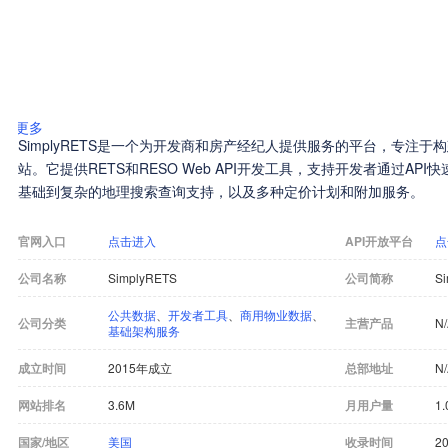
更多
SimplyRETS是一个为开发商和房产经纪人提供服务的平台，专注于
站。它提供RETS和RESO Web API开发工具，支持开发者通过A
基础到复杂的地理搜索查询支持，以及多种定价计划和附加服务。
官网入口
点击进入
API开放平台
点
公司名称
SimplyRETS
公司简称
S
公共数据
、
开发者工具
、
商用物业数据
、
公司分类
主营产品
N
基础架构服务
成立时间
2015年成立
总部地址
N
网站排名
3.6M
月用户量
1.
国家/地区
美国
收录时间
20