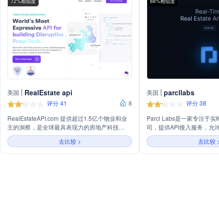
72%相似度
66%相似度
RealEstate api
parcllabs
美国
美国
评分 41
8
评分 38
RealEstateAPI.com 提供超过1.5亿个物业和业
Parcl Labs是一家专注
主的洞察，是全球最具表现力的房地产科技
司，提供API接入服务，允
API。它为希望颠覆行业的团队设计，提供无限
数据的应用。公司还提供行
去比较 >
去比较 
的物业数据和开箱即用的机器学习功能。该平台
研究和白皮书，帮助用户深
支持实时数据检索和操作，提供全面的API端
生成方法。
点，包括数据获取、服务和批量处理API，以帮
助开发者构建引人入胜的应用。