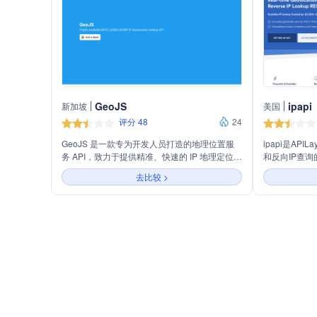
GeoJS
ipapi
新加坡
美国
评分 48
24
GeoJS 是一款专为开发人员打造的地理位置服
ipapi是AP
务 API，致力于提供精准、快速的 IP 地理定位数
和反向IP查询的
据。无论是 IPv4 还是 IPv6，GeoJS 都能轻松解
IPv6地址
去比较 >
析用户的地理位置、时区、国家等信息，以便开
速响应。ipa
发人员轻松集成到他们的应用程序中。
多种付费计划
泛应用于内容
时区查询和欺
体验和效率。