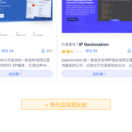
IP Geolocation
巴基斯坦
评分 54
231
评分 55
ILayer公司提供的一款实时地理位置
ipgeolocation是一家提供全球IP地址地理位
REST API服务。它通过IPv4或
询服务的公司，总部位于巴基斯坦拉合尔。
准确定位用户，以提供一致的数据和快
通过其API服务，能够快速准确地查询IPv4和
去比较 >
去比较 >
pi支持每月100次免费查询，并提供
IPv6地址的地理位置信息，包括国家、城市
以满足不同规模的需求。该服务广
省、经纬度、时区、ISP、货币、国家旗帜等
个性化、语言重定向、货币检测、
此外，还提供天文API、时区API和用户代理
诈预防等领域，帮助企业提升用户
串解析API等。ipgeolocation的数据库每周
更新，确保信息的准确性和时效性。公司以
响应、高准确性和多语言支持为特点，服务
+ 替代品深度比较
球客户。