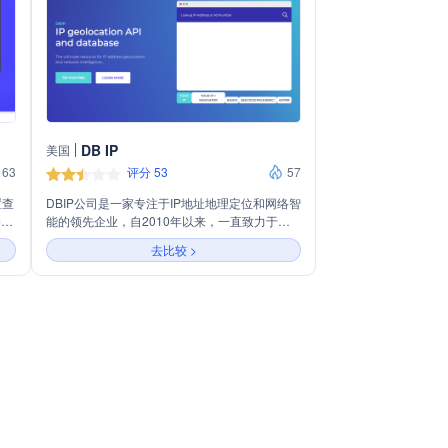
DB IP
美国
63
评分 53
57
置查
DBIP公司是一家专注于IP地址地理定位和网络智
公司
能的领先企业，自2010年以来，一直致力于提
供全面且精确的IP地址数据库。公司拥有超过
去比较 >
、州
3900万IPv4和IPv6地址块的数据，覆盖全球
。
215,000多个城市，支持50多种语言的本地化服
字符
务。DBIP的API服务支持RESTful语义，易于集
多次
成，适用于各种开发平台。此外，公司还提供威
快速
胁等级评估，帮助保护网络基础设施免受网络攻
于全
击。DBIP的服务受到全球数千家客户的信任，
包括亚马逊、富士通、微软和三星等知名企业。