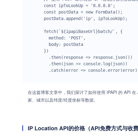
const ipToLookUp = '8.8.8.8';

const postData = new FormData();

postData.append('ip', ipToLookUp);

fetch(`${ipapiBaseUrl}batch/`, {

  method: 'POST',

  body: postData

})

  .then(response => response.json())

  .then(json => console.log(json))

在这篇博客文章中，我们探讨了如何使用 IPAPI 的 API 在
家、城市以及纬度/经度坐标等数据。
IP Location API的价格（API免费方式与