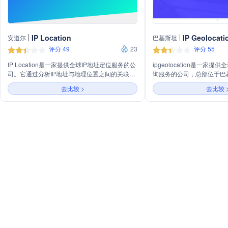
IP Location
IP Geolocati
安道尔
巴基斯坦
评分 49
23
评分 55
IP Location是一家提供全球IP地址定位服务的公
ipgeolocation是一家
司。它通过分析IP地址与地理位置之间的关联，
询服务的公司，总部位于巴
帮助用户确定IP地址的来源国家、城市、
通过其API服务，能够快速准
去比较 >
去比较 
ISP（互联网服务提供商）等信息。该公司的服
IPv6地址的地理位置信息
务广泛应用于网络安全、广告定位、内容分发、
省、经纬度、时区、ISP、
数据分析等领域，旨在提高网络服务的个性化和
此外，还提供天文API、时
安全性。
串解析API等。ipgeoloca
更新，确保信息的准确性和
响应、高准确性和多语言支
球客户。