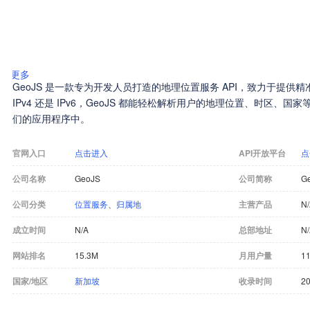
更多
GeoJS 是一款专为开发人员打造的地理位置服务 API，致力于提供精
IPv4 还是 IPv6，GeoJS 都能轻松解析用户的地理位置、时区、
们的应用程序中。
官网入口
点击进入
API开放平台
点
公司名称
GeoJS
公司简称
G
公司分类
位置服务
、
归属地
主营产品
N
成立时间
N/A
总部地址
N
网站排名
15.3M
月用户量
11
国家/地区
新加坡
收录时间
20