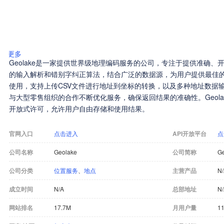
更多
Geolake是一家提供世界级地理编码服务的公司，专注于提供准确
的输入解析和错别字纠正算法，结合广泛的数据源，为用户提供最佳的开放
使用，支持上传CSV文件进行地址到坐标的转换，以及多种地址数据
与大型零售组织的合作不断优化服务，确保返回结果的准确性。Geola
开放式许可，允许用户自由存储和使用结果。
官网入口
点击进入
API开放平台
点
公司名称
Geolake
公司简称
G
公司分类
位置服务
、
地点
主营产品
N
成立时间
N/A
总部地址
N
网站排名
17.7M
月用户量
1