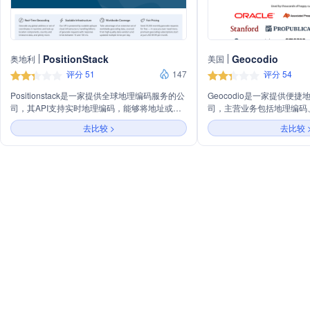
PositionStack
Geocodio
奥地利
美国
评分 51
147
评分 54
Positionstack是一家提供全球地理编码服务的公
Geocodio是一家提供便
司，其API支持实时地理编码，能够将地址或坐
司，主营业务包括地理编码
标转换为地理位置信息。公司覆盖超过20亿个全
匹配，特别专注于美国和加
去比较 >
去比较 
球地址，每天处理超过10亿次地理编码请求。
API、批量地理编码、电子
Positionstack的API具有广泛的全球覆盖范围，
化服务，支持添加FIPS代
支持批量请求、嵌入式地图，并提供JSON、
信息，并提供灵活的数据使
XML和GeoJSON格式的数据。此外，它还提供
多语言支持，并且拥有公平的定价策略，每月免
费提供25,000次地理编码请求。Positionstack的
API适用于各种规模的应用程序，从每月几次查
询到每天数百万次请求，都能提供稳定的服务。