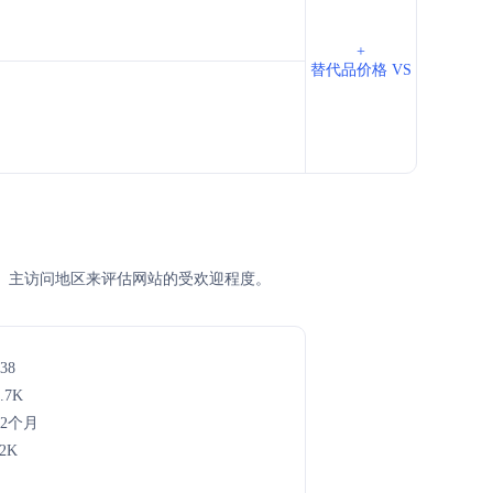
+
替代品价格 VS
M排名、主访问地区来评估网站的受欢迎程度。
38
.7K
年2个月
.2K