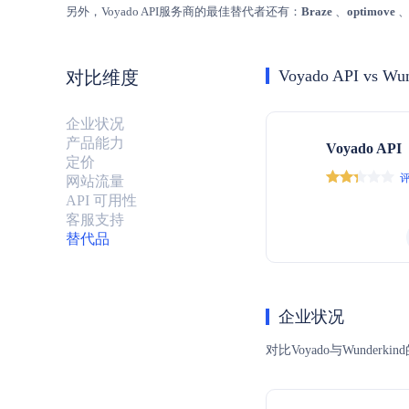
另外，Voyado API服务商的最佳替代者还有：
Braze
、
optimove
Voyado API vs Wu
对比维度
企业状况
产品能力
Voyado API
定价
评
网站流量
API 可用性
客服支持
替代品
企业状况
对比Voyado与Wun