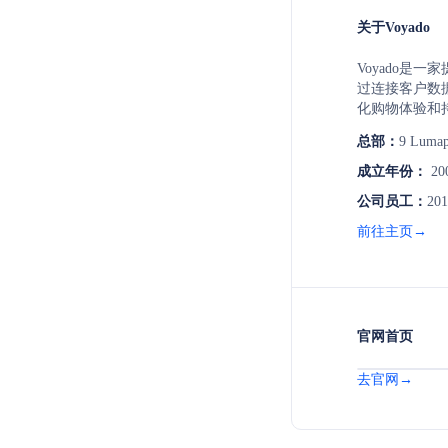
关于Voyado
Voyado是
过连接客户数
化购物体验和
渠道营销和零
总部：
9 Lumap
现引擎，以及
成立年份：
20
公司员工：
201
前往主页→
官网首页
去官网→