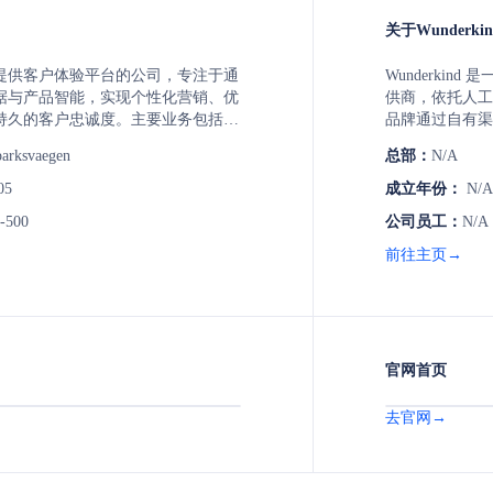
关于Wunderkin
一家提供客户体验平台的公司，专注于通
Wunderki
据与产品智能，实现个性化营销、优
供商，依托人工
持久的客户忠诚度。主要业务包括多
品牌通过自有渠
售忠诚度解决方案、电子商务产品发
户。公司专注于
arksvaegen
总部：
N/A
全渠道客户参与策略。
扩大最高转化率
品牌实现数字收
05
成立年份：
N/A
-500
公司员工：
N/A
前往主页→
官网首页
去官网→