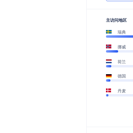
主访问地区
瑞典
挪威
荷兰
德国
丹麦