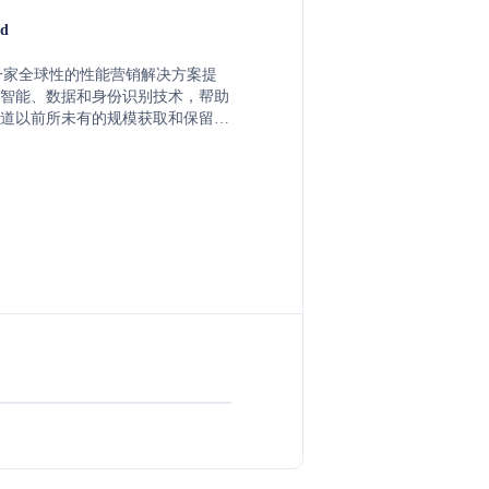
d
nd 是一家全球性的性能营销解决方案提
智能、数据和身份识别技术，帮助
道以前所未有的规模获取和保留客
通过电子邮件、短信和广告等渠道
的一对一营销信息，为超过700个
入目标。