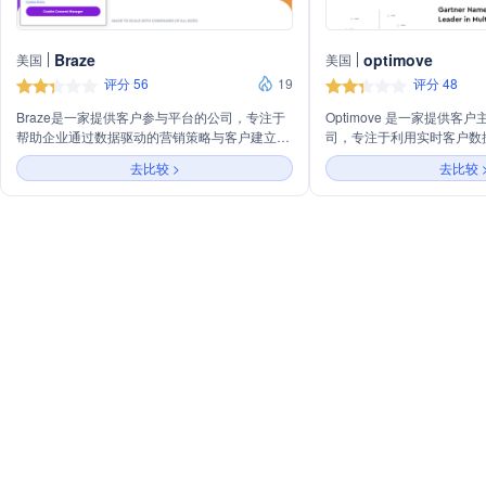
Braze
optimove
美国
美国
评分 56
19
评分 48
Braze是一家提供客户参与平台的公司，专注于
Optimove 是一家提供
帮助企业通过数据驱动的营销策略与客户建立更
司，专注于利用实时客户数
紧密的联系。公司的产品包括Braze数据平台、
工智能技术来协调个性化的
去比较 >
去比较 
Sage AI by Braze™、旅程编排、跨渠道消息传
司的主要业务包括数字体验
递等，旨在通过个性化体验和实时执行来提高客
案、个性化促销以及跨所有
户参与度和品牌忠诚度。Braze的服务支持多种
型营销活动。Optimove
渠道，包括电子邮件、短信、移动应用消息等，
牌提高客户忠诚度，增加客
适用于零售、金融服务、旅游酒店、媒体娱乐等
提升营销活动的效率。
多个行业。公司以其强大的技术平台和AI能力，
帮助企业实现客户关系的深度挖掘和营销效果的
最大化。