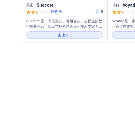
Sitecore
Voya
美国
瑞典
评分 54
5
Sitecore 是一个完整的、可组合的、云原生的数
Voyado是
字体验平台，帮助市场营销人员和技术专家无缝
于通过连接客
协作，快速取得成果。它提供了一系列产品和服
销、优化购物
去比较 >
务，包括智能DXP、内容管理、全球内容管理、
务包括多渠道
无限商务、数据优化等，以实现个性化的电子商
商务产品发现
务体验和优化网站用户体验。