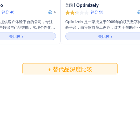
do
Optimizely
美国
评分 46
4
评分 53
一家提供客户体验平台的公司，专注
Optimizely 是一家成立于2009年的领先数字
户数据与产品智能，实现个性化营
验平台，由谷歌前员工创办，致力于帮助企
体验和持久的客户忠诚度。主要业
过数据驱动的优化提升客户体验。公司的使
去比较 >
去比较 >
营销和零售忠诚度解决方案、电子
为营销人员提供一个全面的操作系统，以快
引擎，以及全渠道客户参与策略。
建内容、自信地启动实验，并提供高质量的
验。核心价值观包括创新、客户成功和团队
作。Optimizely 提供的产品包括内容营销平
内容管理系统以及体验式商务解决方案，服
全球最成功的品牌。作为市场中的团队协作
+ 替代品深度比较
成专家，Optimizely 与众多流行应用和工具
成，确保为客户提供无缝的工作流程。