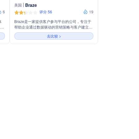
Braze
美国
6
评分 56
19
体
Braze是一家提供客户参与平台的公司，专注于
业通
帮助企业通过数据驱动的营销策略与客户建立更
命是
紧密的联系。公司的产品包括Braze数据平台、
去比较 >
速创
Sage AI by Braze™、旅程编排、跨渠道消息传
体
递等，旨在通过个性化体验和实时执行来提高客
合
户参与度和品牌忠诚度。Braze的服务支持多种
台、
渠道，包括电子邮件、短信、移动应用消息等，
务于
适用于零售、金融服务、旅游酒店、媒体娱乐等
和集
多个行业。公司以其强大的技术平台和AI能力，
集
帮助企业实现客户关系的深度挖掘和营销效果的
最大化。