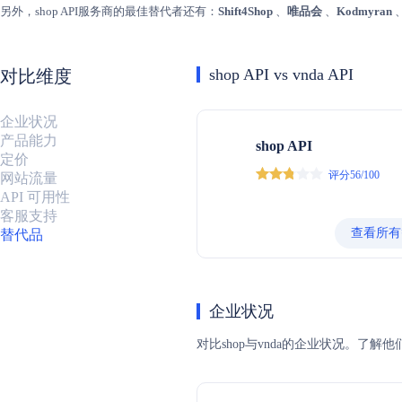
另外，shop API服务商的最佳替代者还有：
Shift4Shop
、
唯品会
、
Kodmyran
shop API vs vnda API
对比维度
企业状况
产品能力
shop API
定价
评分56/100
网站流量
API 可用性
客服支持
查看所有
替代品
企业状况
对比shop与vnda的企业状况。