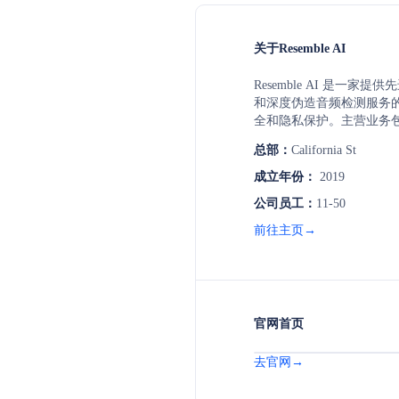
关于Resemble AI
Resemble AI 是一家
和深度伪造音频检测服务
全和隐私保护。主营业务
音、实时语音转换、多语
总部：
California St
伪造检测、AI水印、身份
等。
成立年份：
2019
公司员工：
11-50
前往主页→
官网首页
去官网→