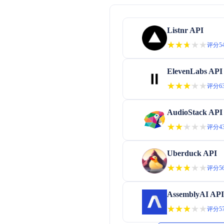
Listnr API
★★★★★
★★★★★
评分54
ElevenLabs API
★★★★★
★★★★★
评分63
AudioStack API
★★★★★
★★★★★
评分43
Uberduck API
★★★★★
★★★★★
评分56
AssemblyAI API
★★★★★
★★★★★
评分57