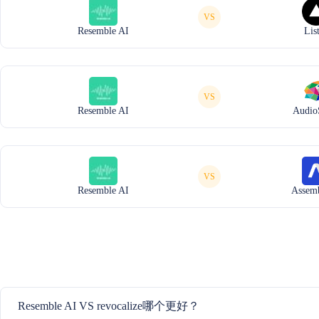
VS
Resemble AI
Lis
VS
Resemble AI
Audio
VS
Resemble AI
Assem
Resemble AI VS revocalize哪个更好？