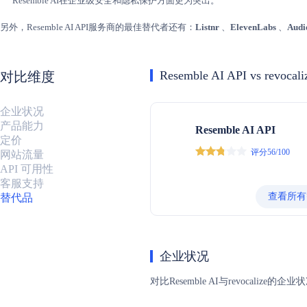
Resemble AI在企业级安全和隐私保护方面更为突出。
另外，Resemble AI API服务商的最佳替代者还有：
Listnr
、
ElevenLabs
、
Audi
Resemble AI API vs revocali
对比维度
企业状况
产品能力
Resemble AI API
定价
评分56/100
网站流量
API 可用性
客服支持
查看所有
替代品
企业状况
对比Resemble AI与revoc