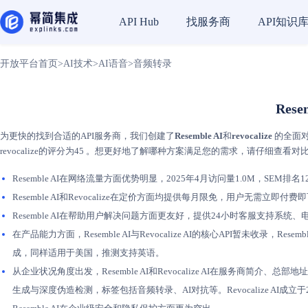
找服务商
API知识
API Hub
开放平台首页
>
AI技术
>
AI语音
>
音频转录
Rese
为更快的找到合适的API服务商，我们创建了
Resemble AI
和
revocalize
的全面对
revocalize的评分为45 。想更好地了解哪种方案满足您的需求，请仔细查看对
Resemble AI在网络流量方面优势明显，2025年4月访问量1.0M，SEM排名12
Resemble AI和Revocalize在定价方面均提供每月限免，用户无
Resemble AI在帮助用户解决问题方面更友好，提供24小时客服支持系统
在产品能力方面，Resemble AI与Revocalize AI的核心API暂未收录
成，同样适用于美国，推测支持英语。
从企业状况角度出发，Resemble AI和Revocalize AI在服务商简介、总部
生成与深度伪造检测，标签包括音频转录、AI对抗等。Revocalize AI成