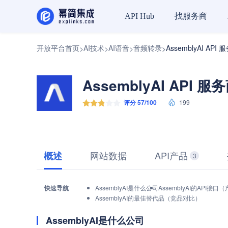
找服务商
API Hub
开放平台首页
AI技术
AI语音
音频转录
AssemblyAI API 
>
>
>
>
AssemblyAI API 服
评分 57/100
199
网站数据
API产品
概述
3
快速导航
AssemblyAI是什么公司
AssemblyAI的API接
AssemblyAI的最佳替代品（竞品对比）
AssemblyAI是什么公司